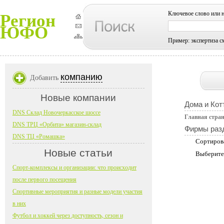
Ключевое слово или 
Регион
ЮФО
Пример: экспертиза с
компанию
Добавить
Новые компании
Дома и Кот
DNS Склад Новочеркасское шоссе
Главная стра
DNS ТРЦ «Орбита» магазин-склад
Фирмы раз
DNS ТЦ «Ромашка»
Сортиров
Новые статьи
Выберите
Спорт-комплексы и организации: что происходит
после первого посещения
Спортивные мероприятия и разные модели участия
в них
Футбол и хоккей через доступность, сезон и