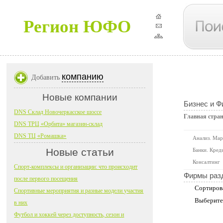
Регион ЮФО
компанию
Добавить
Новые компании
Бизнес и 
DNS Склад Новочеркасское шоссе
Главная стра
DNS ТРЦ «Орбита» магазин-склад
DNS ТЦ «Ромашка»
Анализ. Мар
Новые статьи
Банки. Кред
Консалтинг
Спорт-комплексы и организации: что происходит
Фирмы раз
после первого посещения
Сортиров
Спортивные мероприятия и разные модели участия
Выберите
в них
Футбол и хоккей через доступность, сезон и