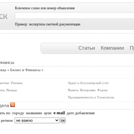
Ключевое слово или номер объявления
Пример: экспертиза сметной документации
Статьи
Компании
П
Финансы
ница
Бизнес и Финансы
кетинг. Реклама
Аудит и бухгалтерский учет
иты. Вклады
Валюта. Котировки. Форекс
Промышленность и Технологии
дела
e-mail
ать по:
городу
названию
цене
дате добавления
 регион: