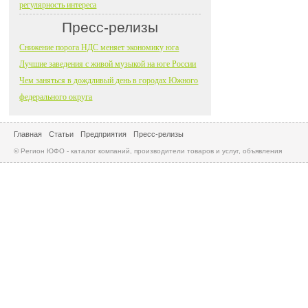
регулярность интереса
Пресс-релизы
Снижение порога НДС меняет экономику юга
Лучшие заведения с живой музыкой на юге России
Чем заняться в дождливый день в городах Южного
федерального округа
Главная
Статьи
Предприятия
Пресс-релизы
© Регион ЮФО - каталог компаний, производители товаров и услуг, объявления