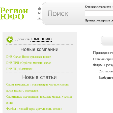
Ключевое слово или 
Регион
ЮФО
Пример: экспертиза с
компанию
Добавить
Новые компании
Проведени
DNS Склад Новочеркасское шоссе
Главная стра
DNS ТРЦ «Орбита» магазин-склад
Фирмы раз
DNS ТЦ «Ромашка»
Сортиров
Новые статьи
Выберите
Спорт-комплексы и организации: что происходит
после первого посещения
Спортивные мероприятия и разные модели участия
в них
Футбол и хоккей через доступность, сезон и