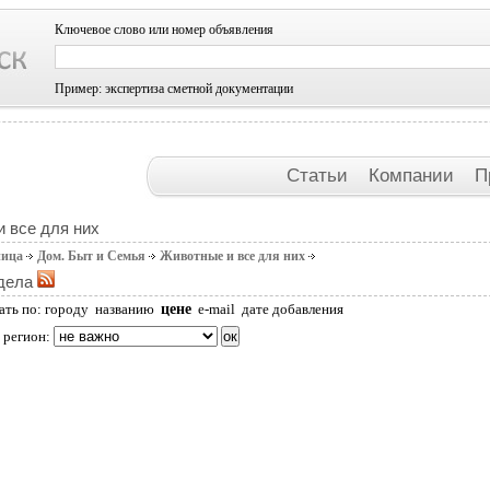
Ключевое слово или номер объявления
Пример: экспертиза сметной документации
Статьи
Компании
П
 все для них
ница
Дом. Быт и Семья
Животные и все для них
дела
цене
ать по:
городу
названию
e-mail
дате добавления
 регион: