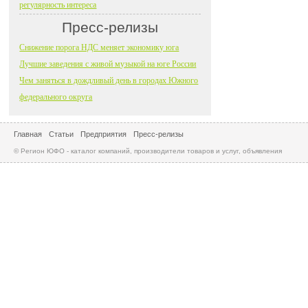
регулярность интереса
Пресс-релизы
Снижение порога НДС меняет экономику юга
Лучшие заведения с живой музыкой на юге России
Чем заняться в дождливый день в городах Южного
федерального округа
Главная
Статьи
Предприятия
Пресс-релизы
© Регион ЮФО - каталог компаний, производители товаров и услуг, объявления